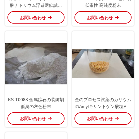
酸ナトリウム浮遊選鉱試薬
低毒性 高純度粉末
（遊離アルカリ0.5%以下）
お問い合わせ
お問い合わせ
KS-T0088 金属鉱石の装飾剤
金のプロセス試薬のカリウム
低臭の灰色粉末
のAmylキサントゲン酸塩PAX
90%の餌Cas 2720 73 2
お問い合わせ
お問い合わせ