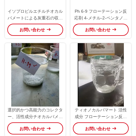
イソプロピルエチルチオカル
Ph 6-9 フローテーション反
バメートによる灰重石の収率
応剤 4-メチル-2-ペンタノー
向上
ル 100-150°Cの沸点での最
お問い合わせ
お問い合わせ
適性能
選択的かつ高能力のコレクタ
ティオノカルバマート 活性
ー、活性成分チオカルバメー
成分 フローテーション反応
トと特殊機能を持つ浮選試薬
剤 18 トン 自由アルカリ
お問い合わせ
お問い合わせ
0.5% 最大