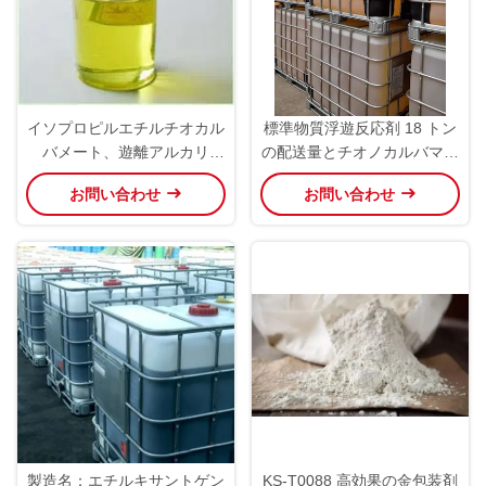
イソプロピルエチルチオカル
標準物質浮遊反応剤 18 トン
バメート、遊離アルカリ
の配送量とチオノカルバマー
0.5%以下、密度1.0～
ト活性成分
お問い合わせ
お問い合わせ
1.2g/cm3、優れた性能
製造名：エチルキサントゲン
KS-T0088 高効果の金包装剤