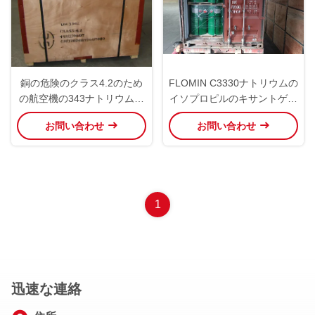
銅の危険のクラス4.2のため
FLOMIN C3330ナトリウムの
の航空機の343ナトリウムの
イソプロピルのキサントゲン
イソプロピルのキサントゲン
酸塩国連3342強い収集
お問い合わせ
お問い合わせ
酸塩
1
迅速な連絡