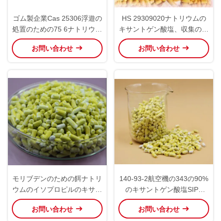
ゴム製企業Cas 25306浮遊の
HS 29309020ナトリウムの
処置のための75 6ナトリウム
キサントゲン酸塩、収集のた
のイソプロピルのキサントゲ
めの国連3342キサントゲン
お問い合わせ
お問い合わせ
ン酸塩
酸塩Z-11
モリブデンのための餌ナトリ
140-93-2航空機の343の90%
ウムのイソプロピルのキサン
のキサントゲン酸塩SIPX
トゲン酸塩CAS 140-93-2
170kgのドラム パッキング
お問い合わせ
お問い合わせ