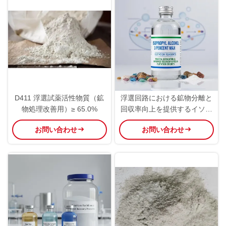
D411 浮選試薬活性物質（鉱
浮選回路における鉱物分離と
物処理改善用）≥ 65.0%
回収率向上を提供するイソプ
ロピルアルコール3%最大浮
お問い合わせ
お問い合わせ
選試薬