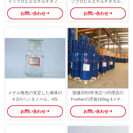
イソプロピルエチルチオノカ
ソプロピルエチルチオカルバ
ルバマート級の化合物 化学製
メート T/T 支払いと高販売
お問い合わせ
お問い合わせ
造プロセスに適した
メチル無色の安定した液体の
国連2053年泡立つ代理店の
4 2のペンタノール、HS
Frotherの浮遊165kg 4メチル
2905199090 1 3
2のペンタノール
お問い合わせ
お問い合わせ
Dimethylbutanol