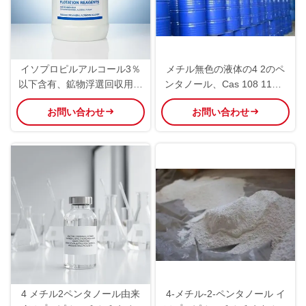
イソプロピルアルコール3％
メチル無色の液体の4 2のペ
以下含有、鉱物浮選回収用4-
ンタノール、Cas 108 11の2
メチル-2-ペンタノール浮選試
つの化学製品
お問い合わせ
お問い合わせ
薬 CAS番号 9003-05-8
4 メチル2ペンタノール由来
4-メチル-2-ペンタノール イ