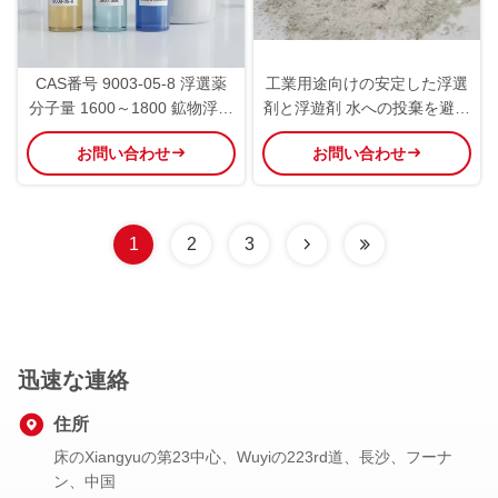
CAS番号 9003-05-8 浮選薬
工業用途向けの安定した浮選
分子量 1600～1800 鉱物浮選
剤と浮遊剤 水への投棄を避け
および回収プロセス用溶液
てください 該当なし 融点
お問い合わせ
お問い合わせ
1
2
3
迅速な連絡
住所
床のXiangyuの第23中心、Wuyiの223rd道、長沙、フーナ
ン、中国