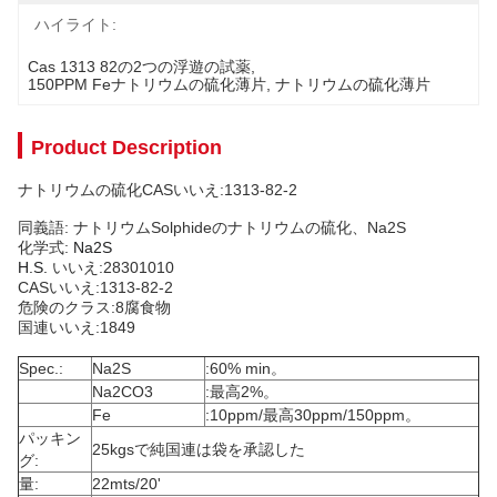
ハイライト:
Cas 1313 82の2つの浮遊の試薬
, 
150PPM Feナトリウムの硫化薄片
, 
ナトリウムの硫化薄片
Product Description
ナトリウムの硫化CASいいえ:1313-82-2
同義語: ナトリウムSolphideのナトリウムの硫化、Na2S
化学式:
Na2S
H.S.
いいえ:28301010
CASいいえ:1313-82-2
危険のクラス:8腐食物
国連いいえ:1849
Spec.:
Na2S
:60% min。
Na2CO3
:最高2%。
Fe
:10ppm/最高30ppm/150ppm。
パッキン
25kgsで純国連は袋を承認した
グ:
量:
22mts/20'