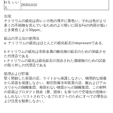
H.S. いい
28301010
え:
出現:
ナトリウムの硫化は赤レンガ色の薄片に黄色い。それは色がより
多くの不純物を含んでいるためのより暗いに回るFeの内容が低い
とき黄色くより30ppm。
鉱山の浮上法の使用法
a. ナトリウムの硫化はほとんどの硫化鉱石のdepresantである。
b.
ナトリウムの硫化は非鉄金属の酸化物の鉱石のための加硫させ
た代理店である
c.ナトリウムの硫化は硫化鉱石の混合された濃縮物のための試薬
の取り外しの代理店である
処理および貯蔵:
堅く閉鎖した容器の店。ライトから保護しなさい。物理的な損傷
から容器を保護しなさい。耐圧防爆冷却装置の店。酸およびアル
カリからの隔離集団。相容れない物質からの隔離集団。この材料
の容器はプロダクト残余（塵、固体）を保つので空場合の危険か
もしれない;リストされているプロダクトのためにすべての警告お
よび注意を観察しなさい。