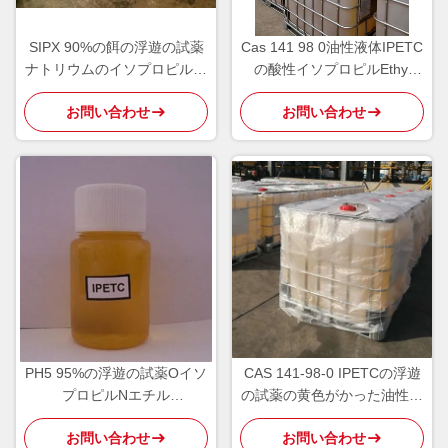
SIPX 90%の餌の浮遊の試薬
Cas 141 98 0油性液体IPETC
ナトリウムのイソプロピルの
の酸性イソプロピルEthyl
キサントゲン酸塩
Thionocarbamate
お問い合わせ
お問い合わせ
PH5 95%の浮遊の試薬Oイソ
CAS 141-98-0 IPETCの浮遊
プロピルNエチル
の試薬の黄色がかった油性液
Thionocarbamate IPETC航
体
お問い合わせ
お問い合わせ
空機の3894