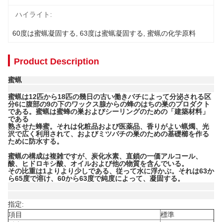
ハイライト:
60度は蜜蝋凝固する
, 
63度は蜜蝋凝固する
, 
蜜蝋の化学原料
Product Description
蜜蝋
蜜蝋は12匹から18匹の幾日の古い働きバチによって分泌される区
分6に腹部の9の下のワックス腺からの蜂のはちの巣のプロダクト
である。蜜蝋は蜜蜂の巣およびシーリングのための「建築材料」
である
熟させた蜂蜜。それは化粧品および医薬品、香りがよい蝋燭、光
沢で広く利用されて、およびミツバチの巣のための基礎櫛を作る
ために防水する。
蜜蝋の構成は複雑ですが、炭化水素、直鎖の一価アルコール、
酸、ヒドロキシ酸、オイルおよび他の物質を含んでいる。
その比重は1よりより少しである、従って水に浮かぶ。それは63か
ら65度で溶け、60から63度で純度によって、凝固する。
指定:
項目
標準