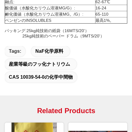
融点:
62-67℃
酸価値（水酸化カリウム溶液MG/G）:
16-24
鹸化価値（水酸化カリウム溶液MG。/G）:
65-110
ベンゼンのINSOLUBLES
最高1%。
パッキング:25kg純技術の紙袋（16MTS/20'）
25kg純技術のペーパー ドラム（9MTS/20'）
Tags:
NaF化学原料
産業等級のフッ化ナトリウム
CAS 10039-54-0の化学中間物
Related Products