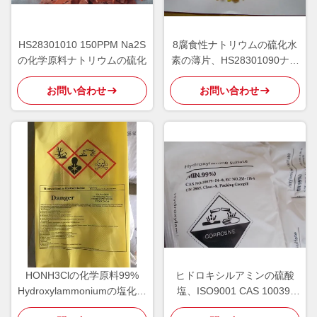
HS28301010 150PPM Na2S
8腐食性ナトリウムの硫化水
の化学原料ナトリウムの硫化
素の薄片、HS28301090ナト
リウムBisulfide
お問い合わせ
お問い合わせ
HONH3Clの化学原料99%
ヒドロキシルアミンの硫酸
Hydroxylammoniumの塩化物
塩、ISO9001 CAS 10039-
2928000090
54-0の化学中間物を粉にしな